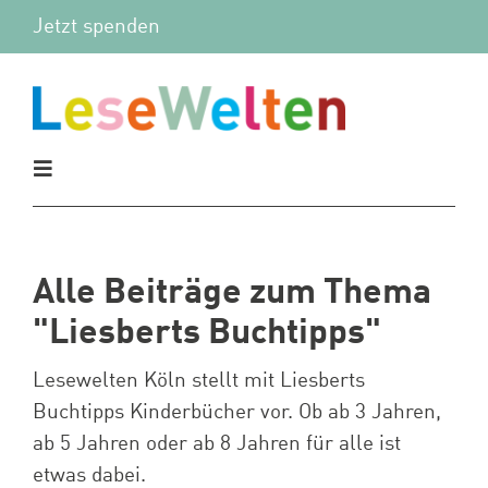
Zum
Jetzt spenden
Inhalt
springen
Toggle
Navigation
Aktuelles
Alle Beiträge zum Thema
Vor Ort
"Liesberts Buchtipps"
Mitmachen
Lesewelten Köln stellt mit Liesberts
Buchtipps Kinderbücher vor. Ob ab 3 Jahren,
ab 5 Jahren oder ab 8 Jahren für alle ist
Wir
etwas dabei.