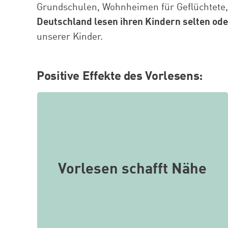
Grundschulen, Wohnheimen für Geflüchtete, 
Deutschland lesen ihren Kindern selten ode
unserer Kinder.
Positive Effekte des Vorlesens:
Gemeinsam gegen Drachen kämpfen,
mit Pferden durch die Berge reiten oder
knifflige Kriminalfälle lösen – beim
Vorlesen verbringen Erwachsene und
Vorlesen schafft Nähe
Kinder Zeit miteinander, sind sich nah
und kommen ins Gespräch. Das stärkt
den Zusammenhalt und hilft, auch
über schwierige Themen zu sprechen.