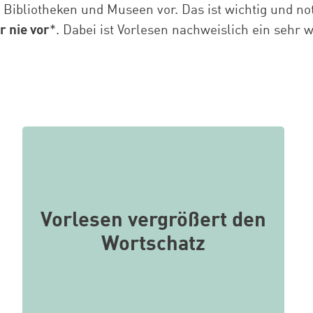
Bibliotheken und Museen vor. Das ist wichtig und n
r nie vor
*. Dabei ist Vorlesen nachweislich ein sehr 
In Geschichten begegnen Kinder neuen
Wörtern. Wenn sie diese Begriffe
Vorlesen vergrößert den
häufiger hören, benutzen sie diese bald
Wortschatz
schon eigenständig.