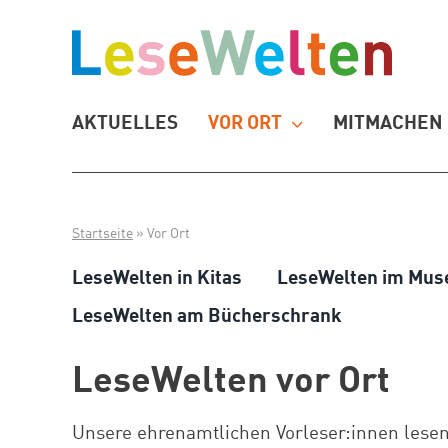
Zum
Inhalt
springen
AKTUELLES
VOR ORT
MITMACHEN
Startseite
»
Vor Ort
LeseWelten in Kitas
LeseWelten im Mu
LeseWelten am Bücherschrank
LeseWelten vor Ort
Unsere ehrenamtlichen Vorleser:innen lesen