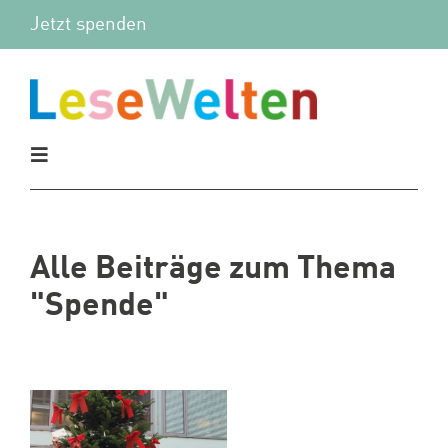
Zum
Jetzt spenden
Inhalt
springen
Toggle
Navigation
Aktuelles
Alle Beiträge zum Thema
Vor Ort
"Spende"
Mitmachen
Wir