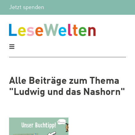
Zum
Jetzt spenden
Inhalt
springen
Toggle
Navigation
Aktuelles
Alle Beiträge zum Thema
Vor Ort
"Ludwig und das Nashorn"
Mitmachen
Wir