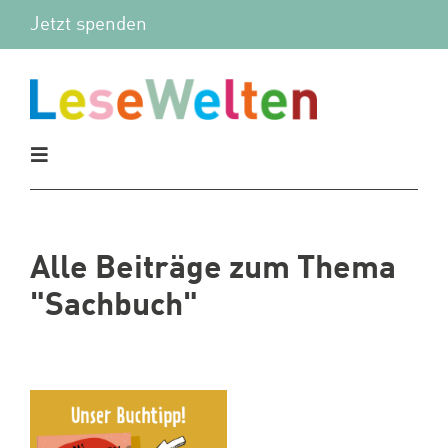
Zum
Jetzt spenden
Inhalt
springen
Toggle
Navigation
Aktuelles
Alle Beiträge zum Thema
Vor Ort
"Sachbuch"
Mitmachen
Wir