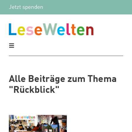
Zum
Jetzt spenden
Inhalt
springen
Toggle
Navigation
Aktuelles
Alle Beiträge zum Thema
Vor Ort
"Rückblick"
Mitmachen
Wir