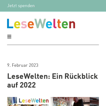
Zum
Jetzt spenden
Inhalt
springen
Toggle
Navigation
Aktuelles
9. Februar 2023
Vor Ort
LeseWelten: Ein Rückblick
Mitmachen
auf 2022
Wir