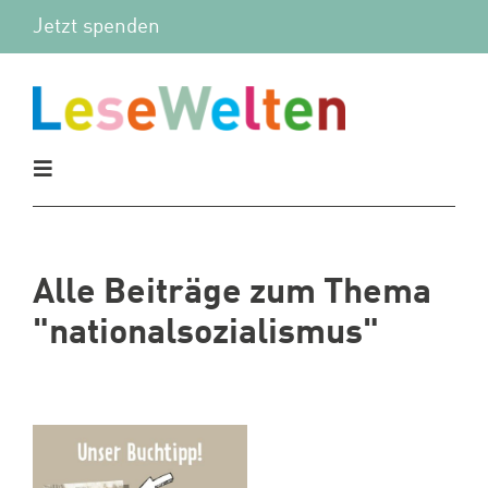
Zum
Jetzt spenden
Inhalt
springen
Toggle
Navigation
Aktuelles
Alle Beiträge zum Thema
Vor Ort
"nationalsozialismus"
Mitmachen
Wir