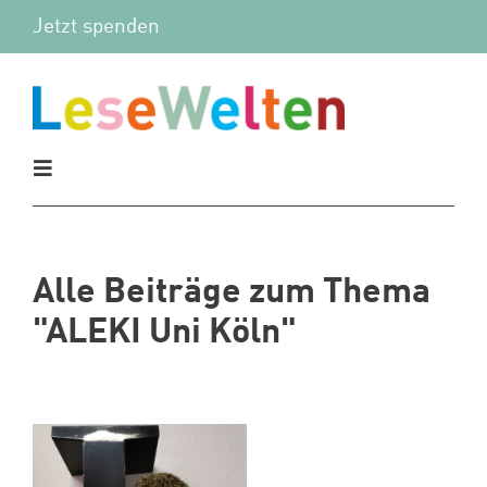
Zum
Jetzt spenden
Inhalt
springen
Toggle
Navigation
Aktuelles
Alle Beiträge zum Thema
Vor Ort
"ALEKI Uni Köln"
Mitmachen
Wir