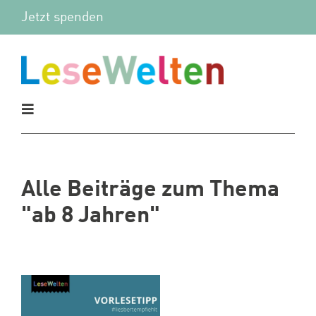
Zum
Jetzt spenden
Inhalt
springen
Toggle
Navigation
Aktuelles
Alle Beiträge zum Thema
Vor Ort
"ab 8 Jahren"
Mitmachen
Wir