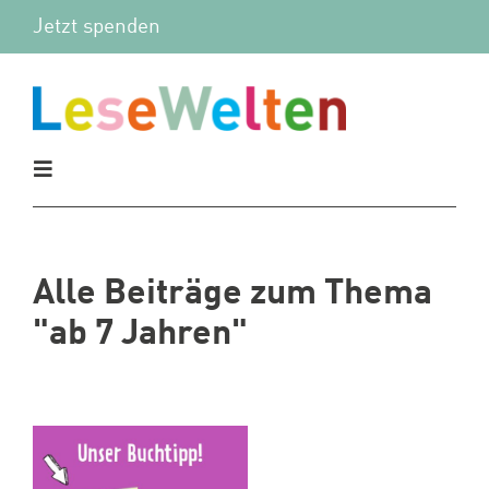
Zum
Jetzt spenden
Inhalt
springen
Toggle
Navigation
Aktuelles
Alle Beiträge zum Thema
Vor Ort
"ab 7 Jahren"
Mitmachen
Wir