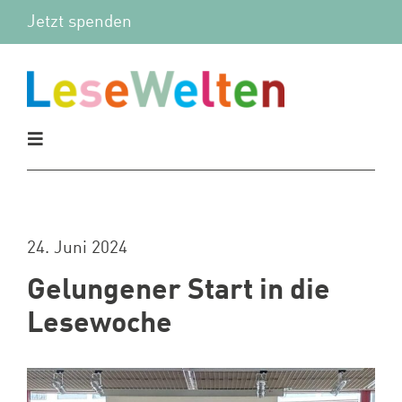
Zum
Jetzt spenden
Inhalt
springen
Toggle
Navigation
Aktuelles
24. Juni 2024
Vor Ort
Gelungener Start in die
Mitmachen
Lesewoche
Wir