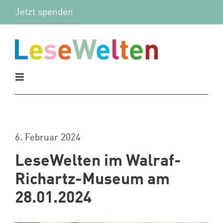
Zum
Jetzt spenden
Inhalt
springen
Toggle
Navigation
Aktuelles
6. Februar 2024
Vor Ort
LeseWelten im Walraf-
Mitmachen
Richartz-Museum am
28.01.2024
Wir