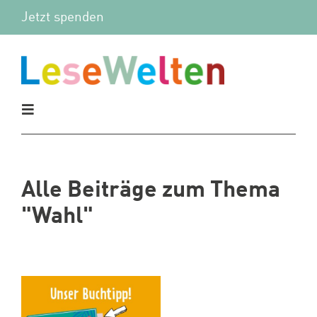
Zum
Jetzt spenden
Inhalt
springen
Toggle
Navigation
Aktuelles
Alle Beiträge zum Thema
Vor Ort
"Wahl"
Mitmachen
Wir