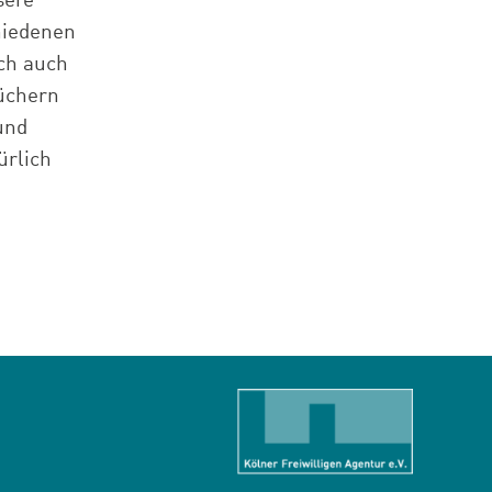
sere
chiedenen
ich auch
üchern
und
ürlich