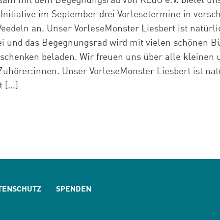
am mit dem Begegnungsrad von KLuG e.V. bietet un
Initiative im September drei Vorlesetermine in vers
Veedeln an. Unser VorleseMonster Liesbert ist natürl
ei und das Begegnungsrad wird mit vielen schönen B
schenken beladen. Wir freuen uns über alle kleinen 
Zuhörer:innen. Unser VorleseMonster Liesbert ist nat
[...]
TENSCHUTZ
SPENDEN