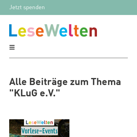
Zum
Jetzt spenden
Inhalt
springen
Toggle
Navigation
Aktuelles
Alle Beiträge zum Thema
Vor Ort
"KLuG e.V."
Mitmachen
Wir