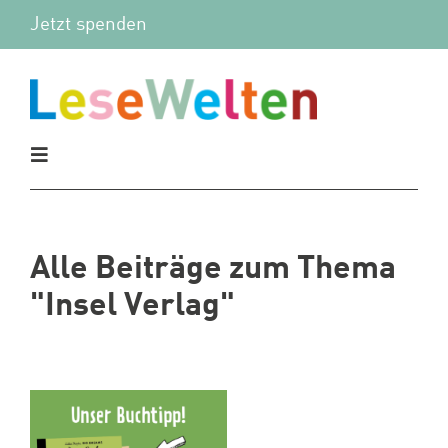
Zum
Jetzt spenden
Inhalt
springen
Toggle
Navigation
Aktuelles
Alle Beiträge zum Thema
Vor Ort
"Insel Verlag"
Mitmachen
Wir