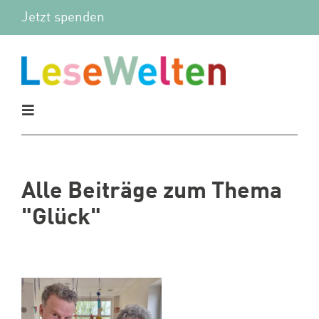
Zum
Jetzt spenden
Inhalt
springen
Toggle
Navigation
Aktuelles
Alle Beiträge zum Thema
Vor Ort
"Glück"
Mitmachen
Wir