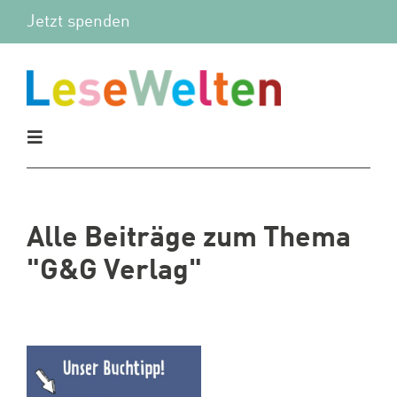
Zum
Jetzt spenden
Inhalt
springen
Toggle
Navigation
Aktuelles
Alle Beiträge zum Thema
Vor Ort
"G&G Verlag"
Mitmachen
Wir