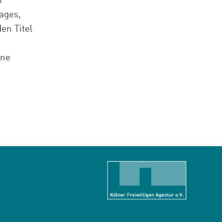
r
ages,
en Titel
ene