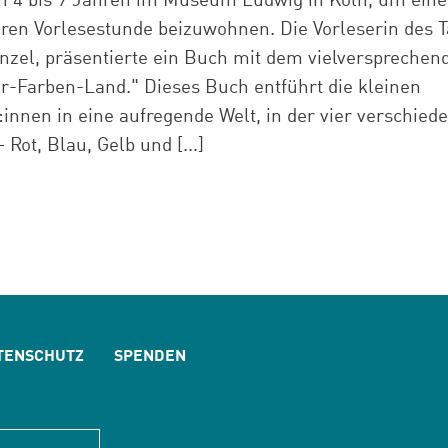
on 4 bis 9 Jahren im Museum Ludwig in Köln, um eine
ren Vorlesestunde beizuwohnen. Die Vorleserin des T
nzel, präsentierte ein Buch mit dem vielversprechend
er-Farben-Land." Dieses Buch entführt die kleinen
innen in eine aufregende Welt, in der vier verschied
 Rot, Blau, Gelb und [...]
TENSCHUTZ
SPENDEN