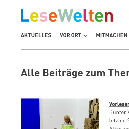
Zum
Inhalt
springen
AKTUELLES
VOR ORT
MITMACHEN
Alle Beiträge zum Th
Vorlese
Bunter 
letzten