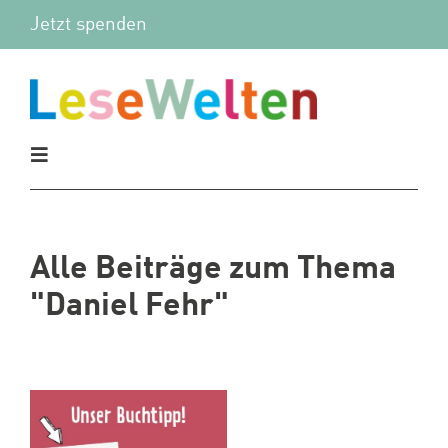
Zum
Jetzt spenden
Inhalt
springen
Toggle
Navigation
Aktuelles
Alle Beiträge zum Thema
Vor Ort
"Daniel Fehr"
Mitmachen
Wir