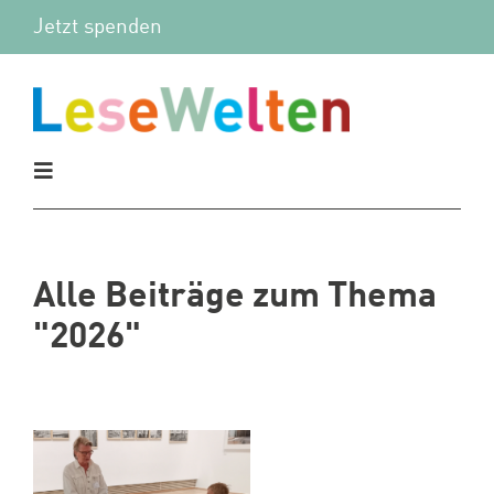
Zum
Jetzt spenden
Inhalt
springen
Toggle
Navigation
Aktuelles
Alle Beiträge zum Thema
Vor Ort
"2026"
Mitmachen
Wir