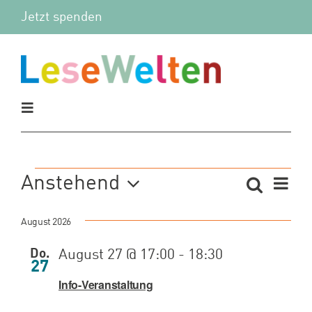
Zum
Jetzt spenden
Inhalt
springen
Toggle
Navigation
Aktuelles
Veranstaltungen
Vera
Anstehend
Suche
Verans
Liste
Vor Ort
Ans
Datum
Suche
Navi
August 2026
wählen.
und
Mitmachen
Do.
August 27 @ 17:00
-
18:30
Ansicht
27
Info-Veranstaltung
Wir
Navigat