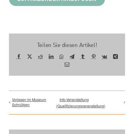
Teilen Sie diesen Artikel!
Facebook
X
Reddit
LinkedIn
WhatsApp
Telegram
Tumblr
Pinterest
Vk
Xing
E-
Mail
Vorlesen im Museum
Info-Veranstaltung
Schnütgen
(Qualifizierungsveranstaltung)