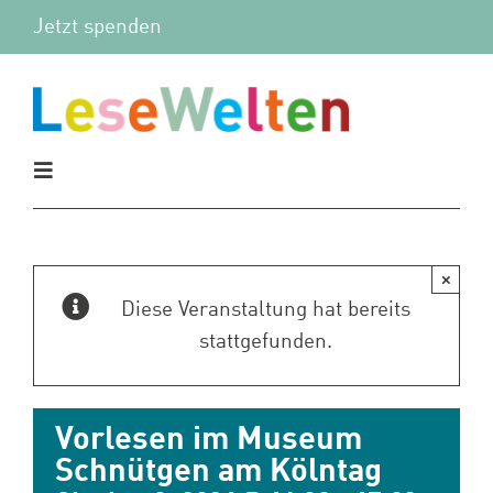
Zum
Jetzt spenden
Inhalt
springen
Toggle
Navigation
Aktuelles
×
Vor Ort
Diese Veranstaltung hat bereits
stattgefunden.
Mitmachen
Vorlesen im Museum
Wir
Schnütgen am Kölntag