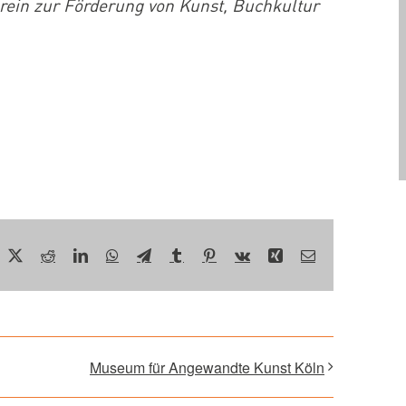
erein zur Förderung von Kunst, Buchkultur
acebook
X
Reddit
LinkedIn
WhatsApp
Telegram
Tumblr
Pinterest
Vk
Xing
E-
Mail
Museum für Angewandte Kunst Köln