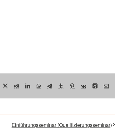
acebook
X
Reddit
LinkedIn
WhatsApp
Telegram
Tumblr
Pinterest
Vk
Xing
E-
Mail
Einführungsseminar (Qualifizierungsseminar)