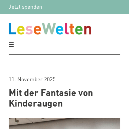
Zum
Jetzt spenden
Inhalt
springen
Toggle
Navigation
Aktuelles
11. November 2025
Vor Ort
Mit der Fantasie von
Mitmachen
Kinderaugen
Wir