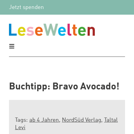
Zum
Jetzt spenden
Inhalt
springen
Toggle
Navigation
Aktuelles
Vor Ort
Buchtipp: Bravo Avocado!
Mitmachen
Tags:
ab 4 Jahren
,
NordSüd Verlag
,
Taltal
Wir
Levi