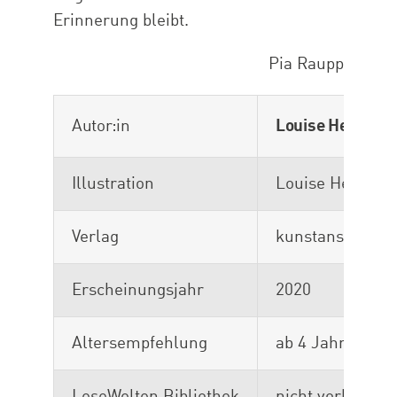
Erinnerung bleibt.
Pia Raupp
Autor:in
Louise Heymans
Illustration
Louise Heyman
Verlag
kunstanstifter 
Erscheinungsjahr
2020
Altersempfehlung
ab 4 Jahren
LeseWelten Bibliothek
nicht vorhanden