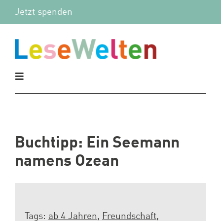
Zum
Jetzt spenden
Inhalt
springen
Toggle
Navigation
Aktuelles
Vor Ort
Buchtipp: Ein Seemann
namens Ozean
Mitmachen
Wir
Tags:
ab 4 Jahren
,
Freundschaft
,